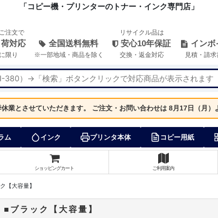
「コピー機・プリンターのトナー・インク専門店」
のご注文で
リサイクル品は
出荷対応
全国送料無料
安心10年保証
インボ
に限り
※一部地域・商品を除く
交換・返金対応
見積・請求
夏季休業とさせていただきます。
ご注文・お問い合わせは 8月17日（月
ラム
インク
プリンタ本体
コピー用紙
ショッピングカート
ご利用案内
ブラック【大容量】
トナー ■ブラック【大容量】