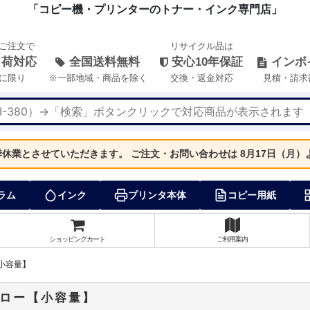
「コピー機・プリンターのトナー・インク専門店」
のご注文で
リサイクル品は
出荷対応
全国送料無料
安心10年保証
インボ
に限り
※一部地域・商品を除く
交換・返金対応
見積・請求
夏季休業とさせていただきます。
ご注文・お問い合わせは 8月17日（月
ラム
インク
プリンタ本体
コピー用紙
ショッピングカート
ご利用案内
【小容量】
イエロー【小容量】