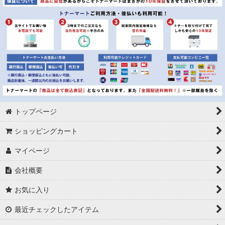
キャノン BCI-6M マゼンダ リサイクルインク ※3セット
\1,794
キャノン BCI-6Y イエロー リサイクルインク ※3セット
\1,794
キャノン BCI-6BK/C/M/Y （ブラック&カラー3色） リサイク
\2,048
ルインク
トップページ
ショッピングカート
マイページ
会社概要
お気に入り
最近チェックしたアイテム