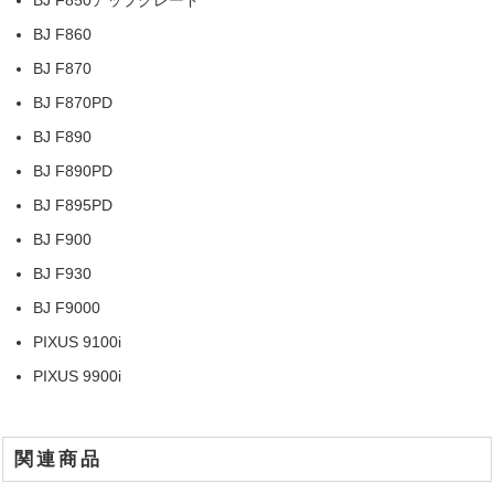
BJ F850アップグレード
BJ F860
BJ F870
BJ F870PD
BJ F890
BJ F890PD
BJ F895PD
BJ F900
BJ F930
BJ F9000
PIXUS 9100i
PIXUS 9900i
関連商品