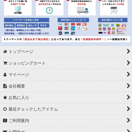
キャノン BCI-321Y イエロー リサイクルインク ※3セット
\1,983
キャノン BCI-320PGBK ブラック リサイクルインク ※3セッ
\2,091
ト
キャノン BCI-320/321 (ブラック2種&カラー3色） リサイク
\2,589
ルインク
トップページ
ショッピングカート
マイページ
会社概要
お気に入り
最近チェックしたアイテム
ご利用案内