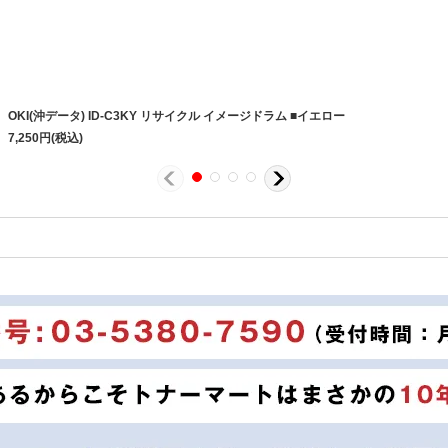
OKI(沖データ) ID-C3KY リサイクル イメージドラム ■イエロー
7,250
円
(税込)