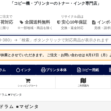
「コピー機・プリンターのトナー・インク専門店」
のご注文で
リサイクル品は
出荷対応
全国送料無料
安心10年保証
インボ
に限り
※一部地域・商品を除く
交換・返金対応
見積・請求
夏季休業とさせていただきます。
ご注文・お問い合わせは 8月17日（月
ラム
インク
プリンタ本体
コピー用紙
ショッピングカート
ご利用案内
ジドラム ■マゼンタ
ジドラム ■マゼンタ