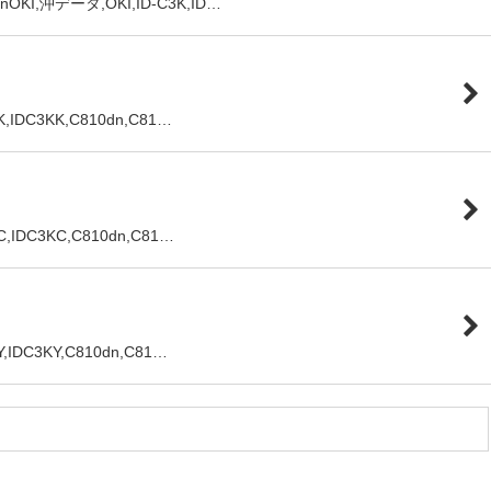
I,沖データ,OKI,ID-C3K,ID…
DC3KK,C810dn,C81…
DC3KC,C810dn,C81…
DC3KY,C810dn,C81…