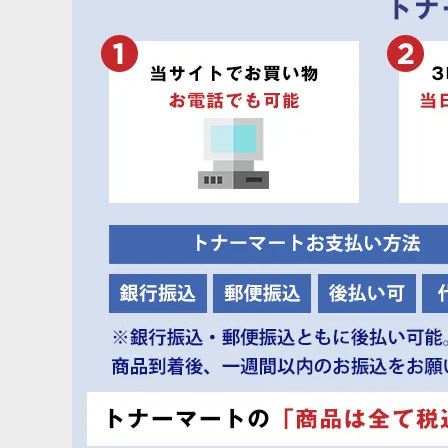
富士ゼロックス CT350850（CT350877） 純正ドラム 4本セット