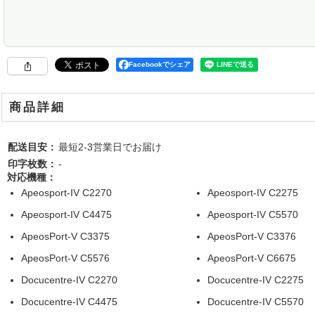
Facebookでシェア
商品詳細
配送目安：
最短2-3営業日でお届け
印字枚数：
-
対応機種：
Apeosport-IV C2270
Apeosport-IV C2275
Apeosport-IV C4475
Apeosport-IV C5570
ApeosPort-V C3375
ApeosPort-V C3376
ApeosPort-V C5576
ApeosPort-V C6675
Docucentre-IV C2270
Docucentre-IV C2275
Docucentre-IV C4475
Docucentre-IV C5570