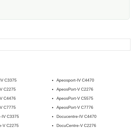
-IV C3375
Apeosport-IV C4470
-V C2275
ApeosPort-V C2276
-V C4476
ApeosPort-V C5575
-V C7775
ApeosPort-V C7776
e-IV C3375
Docucentre-IV C4470
e-V C2275
DocuCentre-V C2276