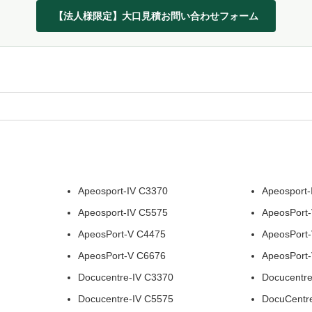
【法人様限定】大口見積お問い合わせフォーム
Apeosport-IV C3370
Apeosport
Apeosport-IV C5575
ApeosPort
ApeosPort-V C4475
ApeosPort
ApeosPort-V C6676
ApeosPort
Docucentre-IV C3370
Docucentr
Docucentre-IV C5575
DocuCentr