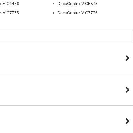
e-V C4476
DocuCentre-V C5575
e-V C7775
DocuCentre-V C7776