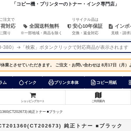
「コピー機・プリンターのトナー・インク専門店」
のご注文で
リサイクル品は
出荷対応
全国送料無料
安心10年保証
インボ
に限り
※一部地域・商品を除く
交換・返金対応
見積・請求
夏季休業とさせていただきます。
ご注文・お問い合わせは 8月17日（月
ラム
インク
プリンタ本体
コピー用紙
ショッピングカート
ご利用案内
0(CT202673) 純正トナー ■ブラック
1360(CT202673) 純正トナー ■ブラック