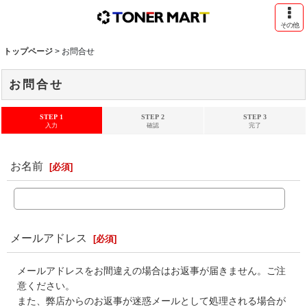
その他
トップページ
>
お問合せ
お問合せ
STEP 1
STEP 2
STEP 3
入力
確認
完了
お名前
[
必須
]
メールアドレス
[
必須
]
メールアドレスをお間違えの場合はお返事が届きません。ご注
意ください。
また、弊店からのお返事が迷惑メールとして処理される場合が