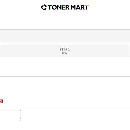
STEP 2
確認
須
]