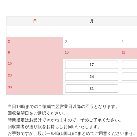
日
月
2
3
4
9
10
11
16
17
23
24
30
31
当日14時までのご依頼で翌営業日以降の回収となります。
回収希望日をご選択ください。
時間指定はお受けできかねますので、予めご了承ください。
回収業者が送り状をお持ちしお伺いいたします。
お手数ですが、段ボール箱(1個口)にまとめてご用意くださいませ