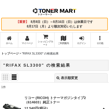
【重要】
8月8日（日）～8月16日（日）は休業日です
8月17日（月）より順次対応いたします
ショッピングカ
ホーム
マイページ
ご利用案内
ログイン
その他
ート
トップページ
>
"RIFAX SL3300"
の
検索結果
"RIFAX SL3300"
の
検索結果
表示順変更
閉じる
1
件
商品検索
:
リコー (RICOH) トナーマガジンタイプ2
（614603）純正トナー
表示数
:
12,540
円
(税込)