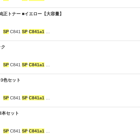
 純正トナー ■イエロー【大容量】
：
SP
C841
SP
C841a1
…
ック
：
SP
C841
SP
C841a1
…
ー3色セット
：
SP
C841
SP
C841a1
…
■3本セット
：
SP
C841
SP
C841a1
…