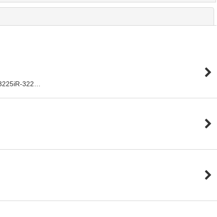
閉じる
225iR-322…