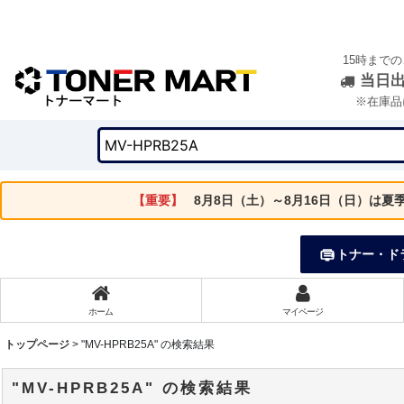
15時まで
当日
※在庫品
【重要】
8月8日（土）～8月16日（日）は
トナー・ド
ホーム
マイページ
トップページ
>
"MV-HPRB25A"
の
検索結果
"MV-HPRB25A"
の
検索結果