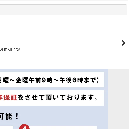
閉じる
MVHPML25A