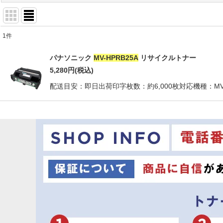
1
件
商品検索
:
パナソニック
MV-HPRB25A
リサイクルトナー
表示数
:
5,280
円
(税込)
配送目安：即日出荷印字枚数：約6,000枚対応機種：MV-
並び順
: