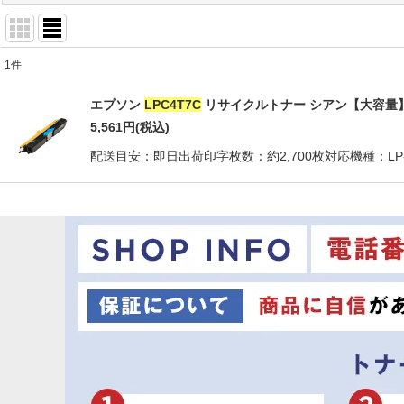
1
件
商品検索
:
エプソン
LPC4T7C
リサイクルトナー シアン【大容量
表示数
:
5,561
円
(税込)
配送目安：即日出荷印字枚数：約2,700枚対応機種：LP-S5
並び順
: