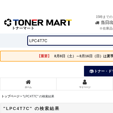
15時まで
当日
※在庫品
【重要】
8月8日（土）～8月16日（日）は
トナー・ド
ホーム
マイページ
トップページ
>
"LPC4T7C"
の
検索結果
"LPC4T7C"
の
検索結果