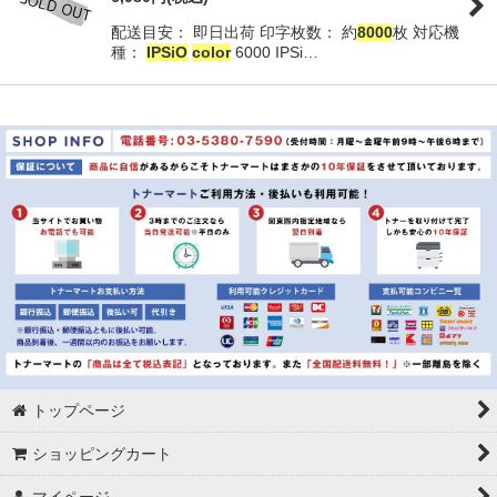
配送目安： 即日出荷 印字枚数： 約
8000
枚 対応機
並び順
:
種：
IPSiO
color
6000 IPSi…
絞り込む
トップページ
ショッピングカート