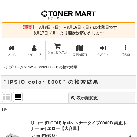
【重要】
8月8日（日）～8月16日（日）は休業日です
8月17日（月）より順次対応いたします
ショッピングカ
ホーム
マイページ
ご利用案内
ログイン
その他
ート
トップページ
>
"IPSiO color 8000"
の
検索結果
"IPSiO color 8000"
の
検索結果
表示順変更
閉じる
1
件
商品検索
:
リコー (RICOH) ipsio トナータイプ6000B 純正ト
ナー ■イエロー【大容量】
表示数
:
6,980
円
(税込)