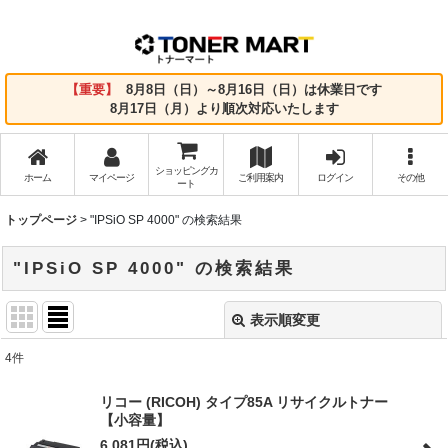
【重要】
8月8日（日）～8月16日（日）は休業日です
8月17日（月）より順次対応いたします
ショッピングカ
ホーム
マイページ
ご利用案内
ログイン
その他
ート
トップページ
>
"IPSiO SP 4000"
の
検索結果
"IPSiO SP 4000"
の
検索結果
表示順変更
閉じる
4
件
商品検索
:
リコー (RICOH) タイプ85A リサイクルトナー
【小容量】
表示数
:
6,081
円
(税込)