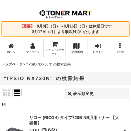
【重要】
8月8日（日）～8月16日（日）は休業日です
8月17日（月）より順次対応いたします
ショッピングカ
ホーム
マイページ
ご利用案内
ログイン
その他
ート
トップページ
>
"IPSiO NX730N"
の
検索結果
"IPSiO NX730N"
の
検索結果
表示順変更
閉じる
1
件
商品検索
:
リコー (RICOH) タイプ720B NB汎用トナー 【大
容量】
表示数
:
33,611
円
(税込)