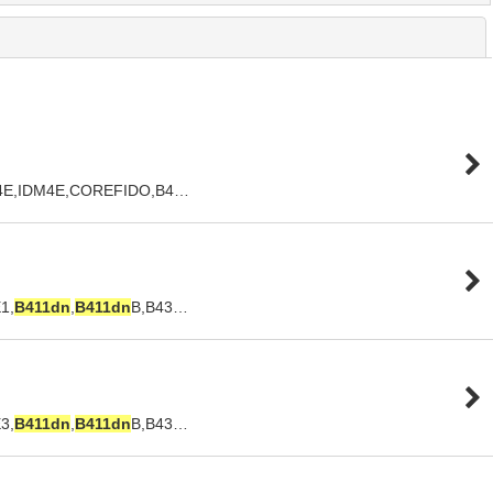
閉じる
4E,IDM4E,COREFIDO,B4…
1,
B411dn
,
B411dn
B,B43…
3,
B411dn
,
B411dn
B,B43…