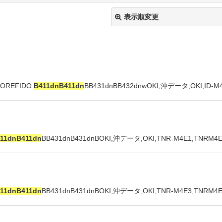
表示順変更
REFIDO
B411dn
B411dn
BB431dnBB432dnwOKI,沖データ,OKI,ID-M
】
絞り込む
11dn
B411dn
BB431dnB431dnBOKI,沖データ,OKI,TNR-M4E1,TNRM4E
】
11dn
B411dn
BB431dnB431dnBOKI,沖データ,OKI,TNR-M4E3,TNRM4E