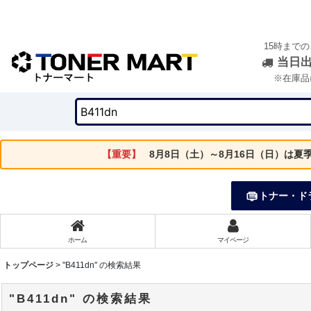
15時まで
当日
※在庫品
【重要】
8月8日（土）～8月16日（日）は
トナー・ド
ホーム
マイページ
トップページ
>
"B411dn"
の
検索結果
"B411dn"
の
検索結果